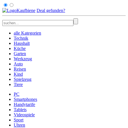
Kaufbiene
Deal
gefunden
?
alle Kategorien
Technik
Haushalt
Küche
Garten
Werkzeug
Auto
Reisen
Kind
Spielzeug
Tiere
PC
Smartphones
Handytarife
Tablets
Videospiele
Sport
Uhren