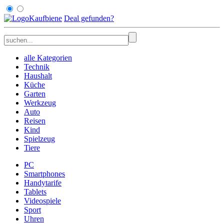
Kaufbiene
Deal
gefunden
?
alle Kategorien
Technik
Haushalt
Küche
Garten
Werkzeug
Auto
Reisen
Kind
Spielzeug
Tiere
PC
Smartphones
Handytarife
Tablets
Videospiele
Sport
Uhren