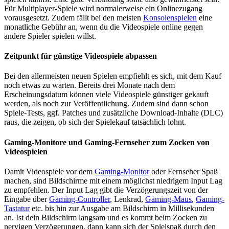
Für Multiplayer-Spiele wird normalerweise ein Onlinezugang
vorausgesetzt. Zudem fällt bei den meisten
Konsolenspielen
eine
monatliche Gebühr an, wenn du die Videospiele online gegen
andere Spieler spielen willst.
Zeitpunkt für günstige Videospiele abpassen
Bei den allermeisten neuen Spielen empfiehlt es sich, mit dem Kauf
noch etwas zu warten. Bereits drei Monate nach dem
Erscheinungsdatum können viele Videospiele günstiger gekauft
werden, als noch zur Veröffentlichung. Zudem sind dann schon
Spiele-Tests, ggf. Patches und zusätzliche Download-Inhalte (DLC)
raus, die zeigen, ob sich der Spielekauf tatsächlich lohnt.
Gaming-Monitore und Gaming-Fernseher zum Zocken von
Videospielen
Damit Videospiele vor dem
Gaming-Monitor
oder Fernseher Spaß
machen, sind Bildschirme mit einem möglichst niedrigem Input Lag
zu empfehlen. Der Input Lag gibt die Verzögerungszeit von der
Eingabe über
Gaming-Controller
, Lenkrad,
Gaming-Maus
,
Gaming-
Tastatur
etc. bis hin zur Ausgabe am Bildschirm in Millisekunden
an. Ist dein Bildschirm langsam und es kommt beim Zocken zu
nervigen Verzögerungen, dann kann sich der Spielspaß durch den