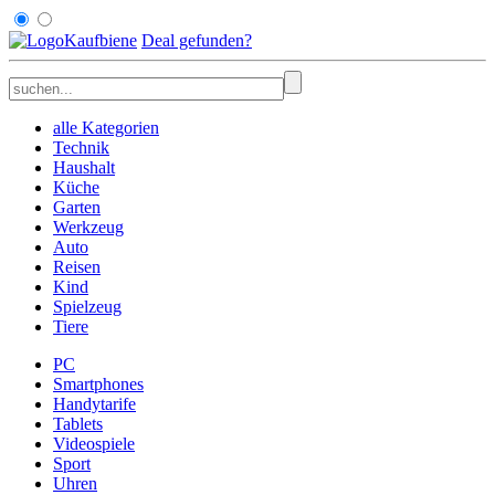
Kaufbiene
Deal
gefunden
?
alle Kategorien
Technik
Haushalt
Küche
Garten
Werkzeug
Auto
Reisen
Kind
Spielzeug
Tiere
PC
Smartphones
Handytarife
Tablets
Videospiele
Sport
Uhren