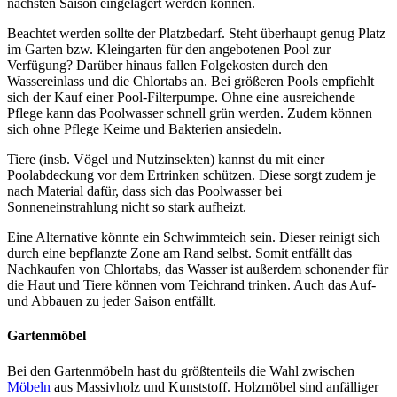
nächsten Saison eingelagert werden können.
Beachtet werden sollte der Platzbedarf. Steht überhaupt genug Platz
im Garten bzw. Kleingarten für den angebotenen Pool zur
Verfügung? Darüber hinaus fallen Folgekosten durch den
Wassereinlass und die Chlortabs an. Bei größeren Pools empfiehlt
sich der Kauf einer Pool-Filterpumpe. Ohne eine ausreichende
Pflege kann das Poolwasser schnell grün werden. Zudem können
sich ohne Pflege Keime und Bakterien ansiedeln.
Tiere (insb. Vögel und Nutzinsekten) kannst du mit einer
Poolabdeckung vor dem Ertrinken schützen. Diese sorgt zudem je
nach Material dafür, dass sich das Poolwasser bei
Sonneneinstrahlung nicht so stark aufheizt.
Eine Alternative könnte ein Schwimmteich sein. Dieser reinigt sich
durch eine bepflanzte Zone am Rand selbst. Somit entfällt das
Nachkaufen von Chlortabs, das Wasser ist außerdem schonender für
die Haut und Tiere können vom Teichrand trinken. Auch das Auf-
und Abbauen zu jeder Saison entfällt.
Gartenmöbel
Bei den Gartenmöbeln hast du größtenteils die Wahl zwischen
Möbeln
aus Massivholz und Kunststoff. Holzmöbel sind anfälliger