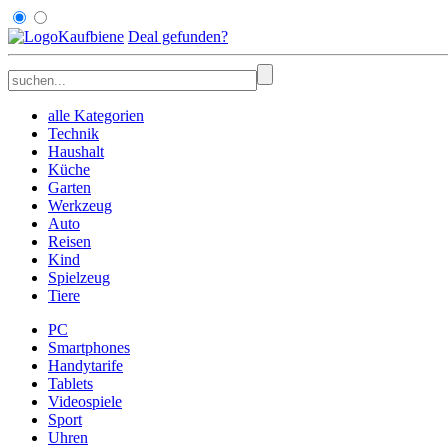
Kaufbiene
Deal
gefunden
?
alle Kategorien
Technik
Haushalt
Küche
Garten
Werkzeug
Auto
Reisen
Kind
Spielzeug
Tiere
PC
Smartphones
Handytarife
Tablets
Videospiele
Sport
Uhren