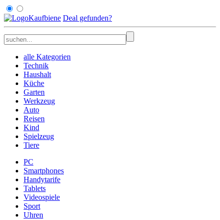
Kaufbiene
Deal
gefunden
?
alle Kategorien
Technik
Haushalt
Küche
Garten
Werkzeug
Auto
Reisen
Kind
Spielzeug
Tiere
PC
Smartphones
Handytarife
Tablets
Videospiele
Sport
Uhren