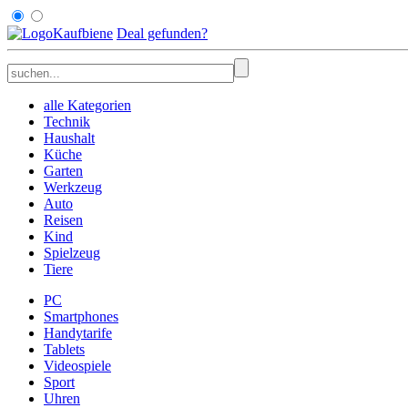
Kaufbiene
Deal
gefunden
?
alle Kategorien
Technik
Haushalt
Küche
Garten
Werkzeug
Auto
Reisen
Kind
Spielzeug
Tiere
PC
Smartphones
Handytarife
Tablets
Videospiele
Sport
Uhren