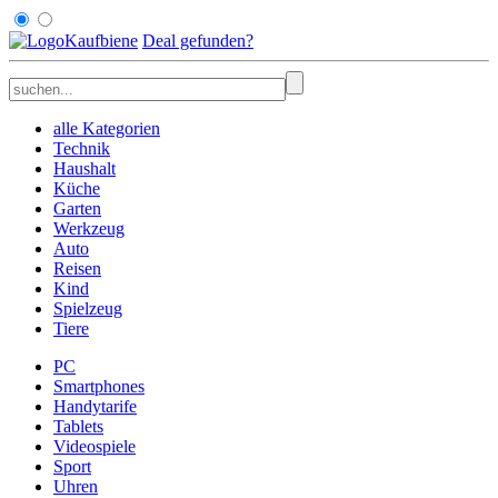
Kaufbiene
Deal
gefunden
?
alle Kategorien
Technik
Haushalt
Küche
Garten
Werkzeug
Auto
Reisen
Kind
Spielzeug
Tiere
PC
Smartphones
Handytarife
Tablets
Videospiele
Sport
Uhren