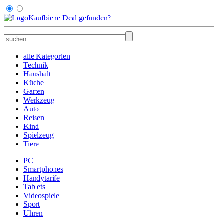
Kaufbiene
Deal
gefunden
?
alle Kategorien
Technik
Haushalt
Küche
Garten
Werkzeug
Auto
Reisen
Kind
Spielzeug
Tiere
PC
Smartphones
Handytarife
Tablets
Videospiele
Sport
Uhren