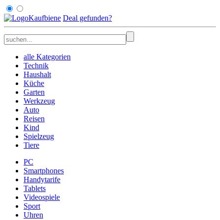
Kaufbiene
Deal
gefunden
?
alle Kategorien
Technik
Haushalt
Küche
Garten
Werkzeug
Auto
Reisen
Kind
Spielzeug
Tiere
PC
Smartphones
Handytarife
Tablets
Videospiele
Sport
Uhren