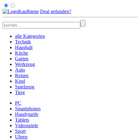
Kaufbiene
Deal
gefunden
?
alle Kategorien
Technik
Haushalt
Küche
Garten
Werkzeug
Auto
Reisen
Kind
Spielzeug
Tiere
PC
Smartphones
Handytarife
Tablets
Videospiele
Sport
Uhren