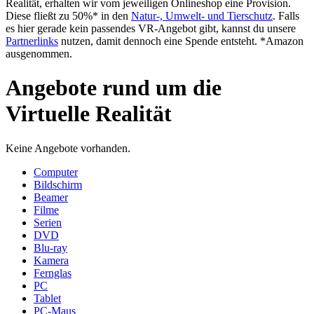
Realität, erhalten wir vom jeweiligen Onlineshop eine Provision.
Diese fließt zu 50%* in den
Natur-, Umwelt- und Tierschutz
. Falls
es hier gerade kein passendes VR-Angebot gibt, kannst du unsere
Partnerlinks
nutzen, damit dennoch eine Spende entsteht. *Amazon
ausgenommen.
Angebote rund um die
Virtuelle Realität
Keine Angebote vorhanden.
Computer
Bildschirm
Beamer
Filme
Serien
DVD
Blu-ray
Kamera
Fernglas
PC
Tablet
PC-Maus