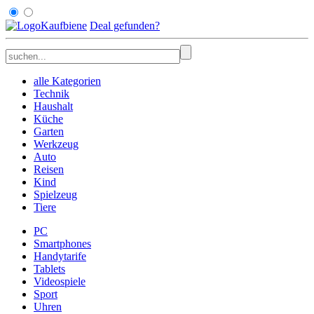
Kaufbiene
Deal
gefunden
?
alle Kategorien
Technik
Haushalt
Küche
Garten
Werkzeug
Auto
Reisen
Kind
Spielzeug
Tiere
PC
Smartphones
Handytarife
Tablets
Videospiele
Sport
Uhren