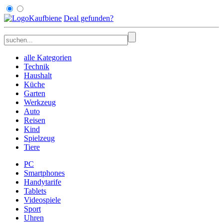
Kaufbiene
Deal
gefunden
?
alle Kategorien
Technik
Haushalt
Küche
Garten
Werkzeug
Auto
Reisen
Kind
Spielzeug
Tiere
PC
Smartphones
Handytarife
Tablets
Videospiele
Sport
Uhren